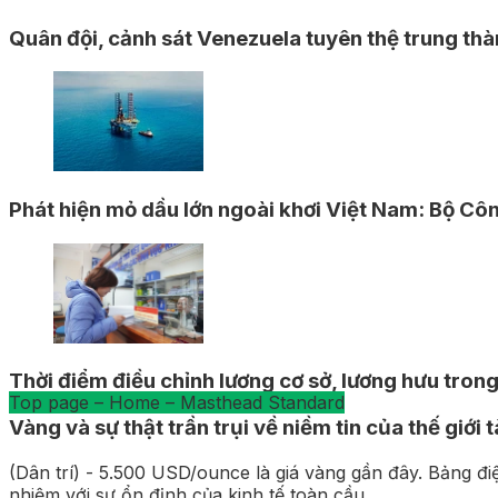
Quân đội, cảnh sát Venezuela tuyên thệ trung thà
Phát hiện mỏ dầu lớn ngoài khơi Việt Nam: Bộ Cô
Thời điểm điều chỉnh lương cơ sở, lương hưu tro
Vàng và sự thật trần trụi về niềm tin của thế giới t
(Dân trí) - 5.500 USD/ounce là giá vàng gần đây. Bảng đi
nhiệm với sự ổn định của kinh tế toàn cầu.