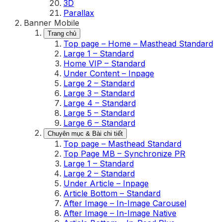
3D
Parallax
Banner Mobile
Trang chủ
Top page – Home – Masthead Standard
Large 1 – Standard
Home VIP – Standard
Under Content – Inpage
Large 2 – Standard
Large 3 – Standard
Large 4 – Standard
Large 5 – Standard
Large 6 – Standard
Chuyên mục & Bài chi tiết
Top page – Masthead Standard
Top Page MB – Synchronize PR
Large 1 – Standard
Large 2 – Standard
Under Article – Inpage
Article Bottom – Standard
After Image – In-Image Carousel
After Image – In-Image Native