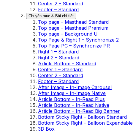
Center 2 – Standard
Footer – Standard
Chuyên mục & Bài chi tiết
Top page – Masthead Standard
Top page – Masthead Premium
Top page – Background U
Top Page & Right 1 – Synchronize 2
Top Page PC – Synchronize PR
Right 1 – Standard
Right 2 – Standard
Article Bottom – Standard
Center 1 – Standard
Center 2 – Standard
Footer – Standard
After Image – In-Image Carousel
After Image – In-Image Native
Article Bottom – In-Read Plus
Article Bottom – In-Read Native
Article Bottom – In-Read Big Banner
Bottom Sticky Right – Balloon Standard
Bottom Sticky Right – Balloon Expandable
3D Box