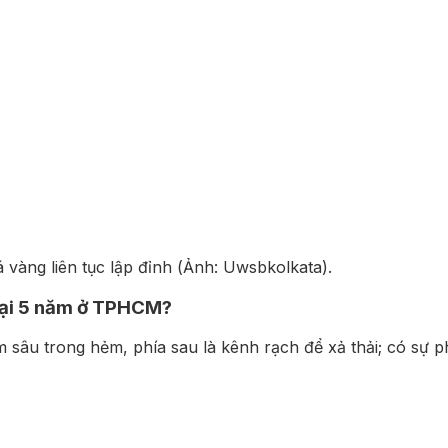
á vàng liên tục lập đỉnh (Ảnh: Uwsbkolkata).
 tại 5 năm ở TPHCM?
m sâu trong hẻm, phía sau là kênh rạch để xả thải; có sự ph