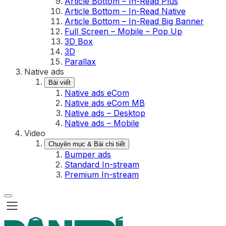
Article Bottom – In-Read Plus
Article Bottom – In-Read Native
Article Bottom – In-Read Big Banner
Full Screen – Mobile – Pop Up
3D Box
3D
Parallax
Native ads
Bài viết
Native ads eCom
Native ads eCom MB
Native ads – Desktop
Native ads – Mobile
Video
Chuyên mục & Bài chi tiết
Bumper ads
Standard In-stream
Premium In-stream