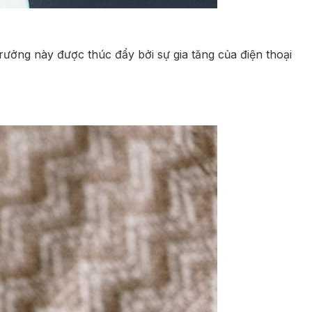
rưởng này được thúc đẩy bởi sự gia tăng của điện thoại