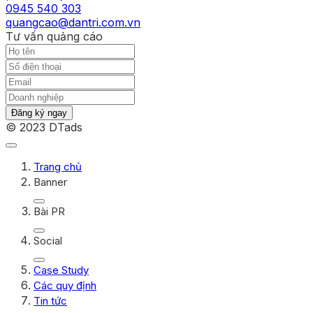
0945 540 303
quangcao@dantri.com.vn
Tư vấn quảng cáo
Đăng ký ngay
© 2023 DTads
Trang chủ
Banner
Bài PR
Social
Case Study
Các quy định
Tin tức