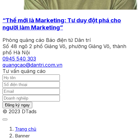
“Thế mới là Marketing: Tư duy đột phá cho
người làm Marketing”
Phòng quảng cáo Báo điện tử Dân trí
Số 48 ngõ 2 phố Giảng Võ, phường Giảng Võ, thành
phố Hà Nội
0945 540 303
quangcao@dantri.com.vn
Tư vấn quảng cáo
Đăng ký ngay
© 2023 DTads
Trang chủ
Banner