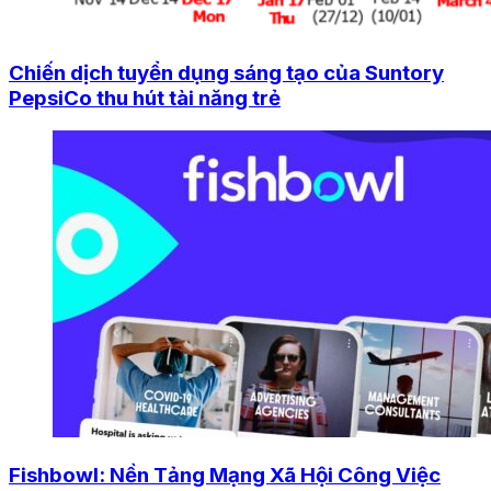
Chiến dịch tuyển dụng sáng tạo của Suntory
PepsiCo thu hút tài năng trẻ
Fishbowl: Nền Tảng Mạng Xã Hội Công Việc