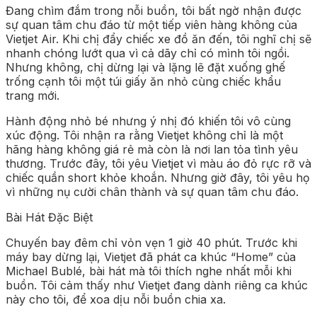
Đang chìm đắm trong nỗi buồn, tôi bất ngờ nhận được
sự quan tâm chu đáo từ một tiếp viên hàng không của
Vietjet Air. Khi chị đẩy chiếc xe đồ ăn đến, tôi nghĩ chị sẽ
nhanh chóng lướt qua vì cả dãy chỉ có mình tôi ngồi.
Nhưng không, chị dừng lại và lặng lẽ đặt xuống ghế
trống cạnh tôi một túi giấy ăn nhỏ cùng chiếc khẩu
trang mới.
Hành động nhỏ bé nhưng ý nhị đó khiến tôi vô cùng
xúc động. Tôi nhận ra rằng Vietjet không chỉ là một
hãng hàng không giá rẻ mà còn là nơi lan tỏa tình yêu
thương. Trước đây, tôi yêu Vietjet vì màu áo đỏ rực rỡ và
chiếc quần short khỏe khoắn. Nhưng giờ đây, tôi yêu họ
vì những nụ cười chân thành và sự quan tâm chu đáo.
Bài Hát Đặc Biệt
Chuyến bay đêm chỉ vỏn vẹn 1 giờ 40 phút. Trước khi
máy bay dừng lại, Vietjet đã phát ca khúc “Home” của
Michael Bublé, bài hát mà tôi thích nghe nhất mỗi khi
buồn. Tôi cảm thấy như Vietjet đang dành riêng ca khúc
này cho tôi, để xoa dịu nỗi buồn chia xa.