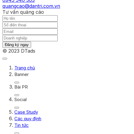
quangcao@dantri.com.vn
Tư vấn quảng cáo
Đăng ký ngay
© 2023 DTads
Trang chủ
Banner
Bài PR
Social
Case Study
Các quy định
Tin tức