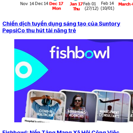
Chiến dịch tuyển dụng sáng tạo của Suntory
PepsiCo thu hút tài năng trẻ
Fishbowl: Nền Tảng Mạng Xã Hội Công Việc