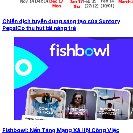
Chiến dịch tuyển dụng sáng tạo của Suntory
PepsiCo thu hút tài năng trẻ
Fishbowl: Nền Tảng Mạng Xã Hội Công Việc