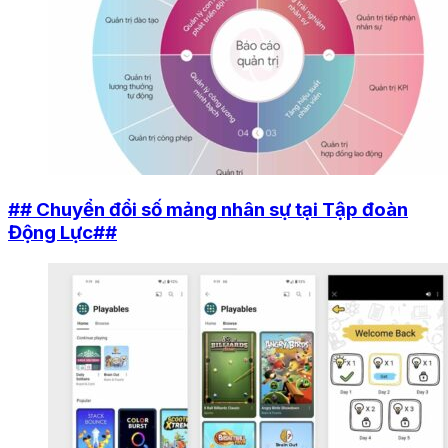
## Chuyển đổi số mảng nhân sự tại Tập đoàn
Động Lực##