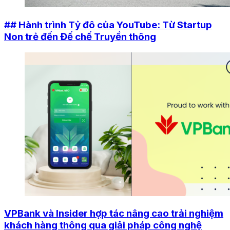
## Hành trình Tỷ đô của YouTube: Từ Startup
Non trẻ đến Đế chế Truyền thông
VPBank và Insider hợp tác nâng cao trải nghiệm
khách hàng thông qua giải pháp công nghệ