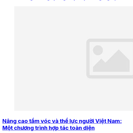
Nâng cao tầm vóc và thể lực người Việt Nam:
Một chương trình hợp tác toàn diện