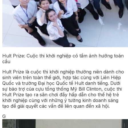
Hult Prize: Cuộc thi khởi nghiệp có tầm ảnh hưởng toàn
cầu
Hult Prize là cuộc thi khởi nghiệp thường niên dành cho
sinh viên trên toàn thế giới, hợp tác cùng với Liên Hiệp
Quốc và trường Đại học Quốc tế Hult danh tiếng. Dưới
sự bảo trợ của cựu tổng thống Mỹ Bill Clinton, cuộc thi
Hult Prize tạo ra sân chơi đầy hấp dẫn cho thế hệ trẻ
khởi nghiệp cùng với những ý tưởng kinh doanh sáng
tạo để giải quyết các vấn đề liên quan đến xã hội.
G