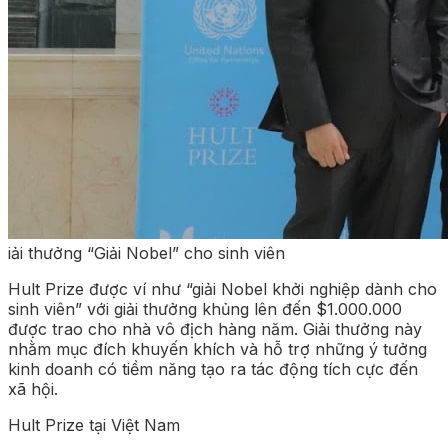
iải thưởng “Giải Nobel” cho sinh viên
Hult Prize được ví như “giải Nobel khởi nghiệp dành cho
sinh viên” với giải thưởng khủng lên đến $1.000.000
được trao cho nhà vô địch hàng năm. Giải thưởng này
nhằm mục đích khuyến khích và hỗ trợ những ý tưởng
kinh doanh có tiềm năng tạo ra tác động tích cực đến
xã hội.
Hult Prize tại Việt Nam