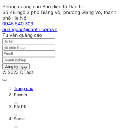
Phòng quảng cáo Báo điện tử Dân trí
Số 48 ngõ 2 phố Giảng Võ, phường Giảng Võ, thành
phố Hà Nội
0945 540 303
quangcao@dantri.com.vn
Tư vấn quảng cáo
Đăng ký ngay
© 2023 DTads
Trang chủ
Banner
Bài PR
Social