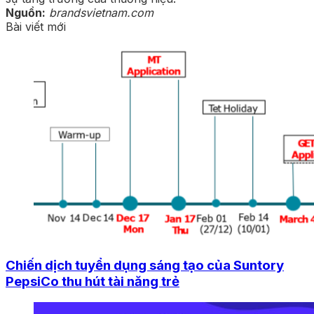
Nguồn:
brandsvietnam.com
Bài viết mới
Chiến dịch tuyển dụng sáng tạo của Suntory
PepsiCo thu hút tài năng trẻ