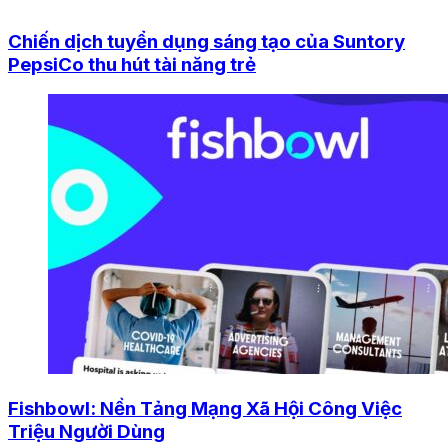
Chiến dịch tuyển dụng sáng tạo của Suntory
PepsiCo thu hút tài năng trẻ
Fishbowl: Nền Tảng Mạng Xã Hội Công Việc
Triệu Người Dùng