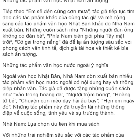
Những tác phẩm văn học Nhật Bản ấn tượng
Tiếp theo “Em sẽ đến cùng cơn mưa”, tác giả tiếp tục tìm
đọc các tác phẩm khác của cùng tác giả và mở rộng
sang các tác phẩm văn học Nhật Bản khác do Nhã Nam
xuất bản. Những cuốn sách như “Những người đàn ông
không có đàn bà”, “Phía Nam biên giới phía Tây mặt
trời”, “Cô gái trong nắng” đã để lại ấn tượng sâu sắc với
phong cách văn tinh tế, dịch giả tài hoa và thiết kế bìa
sách ấn tượng.
Những tác phẩm văn học nước ngoài ý nghĩa
Ngoài văn học Nhật Bản, Nhã Nam còn xuất bản nhiều
tác phẩm văn học nước ngoài có nội dung hay và thông
điệp nhân văn. Tác giả đã được tặng những cuốn sách
như “Vào trong hoang dã”, “Người trộm bóng”, “Hoàng
tử bé”, “Chuyện con mèo dạy hải âu bay”, “Hẹn em ngày
đó”. Những tác phẩm này đã truyền tải những thông
điệp về cuộc sống, tình yêu và sự trưởng thành.
Nhã Nam: Lựa chọn ưu tiên khi mua sách
Với những trải nghiệm sâu sắc với các tác phẩm của