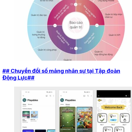
## Chuyển đổi số mảng nhân sự tại Tập đoàn
Động Lực##