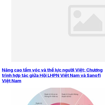
Nâng cao tầm vóc và thể lực người Việt: Chương
trình hợp tác giữa Hội LHPN Việt Nam và Sanofi
Việt Nam