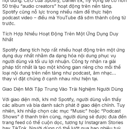
nội dung. CEO của Spotify, Daniel Ek, hy vọng sẽ có hơn
50 triệu “audio creators” hoạt động trên nền tảng.
Spotify cũng nỗ lực trong nhiều năm để thực hiện
podcast video – điều mà YouTube đã sớm thành công từ
trước.
Tích Hợp Nhiều Hoạt Động Trên Một Ứng Dụng Duy
Nhất
Spotify đang tích hợp rất nhiều hoạt động trên một ứng
dụng duy nhất nhằm đa dạng hóa nội dung phục vụ
người dùng và tối ưu lợi nhuận. Công ty nhận ra giải
pháp tốt nhất là tạo một không gian riêng cho mỗi thể
loại nội dung trên nền tảng như podcast, âm nhạc…
thay vì đặt chúng ở cạnh nhau như hiện tại.
Giao Diện Mới Tập Trung Vào Trải Nghiệm Người Dùng
Với giao diện mới, khi mở Spotify, người dùng vẫn thấy
các album và bìa danh sách phát ở giao diện chính. Tuy
nhiên, khi nhấp chọn các mục “Music” hoặc “Podcast
Shows” ở thanh trên cùng, người dùng sẽ được đưa đến
trang feed có thể cuộn dọc, tương tự Instagram Stories
hay TikTok. Người dùng có thể lướt qua bao nhiêu tuỳ