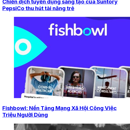
Chiến dịch tuyển dụng sáng tạo của Suntory
PepsiCo thu hút tài năng trẻ
Fishbowl: Nền Tảng Mạng Xã Hội Công Việc
Triệu Người Dùng