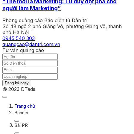
“Thế mới là Marketing: Tư duy đột phá cho
người làm Marketing”
Phòng quảng cáo Báo điện tử Dân trí
Số 48 ngõ 2 phố Giảng Võ, phường Giảng Võ, thành
phố Hà Nội
0945 540 303
quangcao@dantri.com.vn
Tư vấn quảng cáo
Đăng ký ngay
© 2023 DTads
Trang chủ
Banner
Bài PR