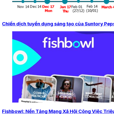
Chiến dịch tuyển dụng sáng tạo của Suntory Pepsi
Fishbowl: Nền Tảng Mạng Xã Hội Công Việc Triệ