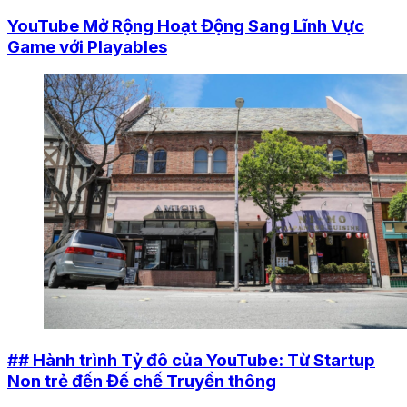
YouTube Mở Rộng Hoạt Động Sang Lĩnh Vực
Game với Playables
## Hành trình Tỷ đô của YouTube: Từ Startup
Non trẻ đến Đế chế Truyền thông