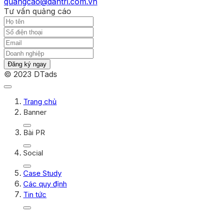
quangcao@dantri.com.vn
Tư vấn quảng cáo
Đăng ký ngay
© 2023 DTads
Trang chủ
Banner
Bài PR
Social
Case Study
Các quy định
Tin tức