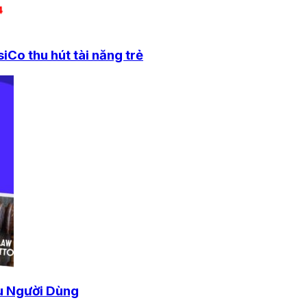
Co thu hút tài năng trẻ
u Người Dùng