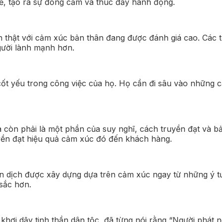
ẽ, tạo ra sự đồng cảm và thúc đẩy hành động.
h thật với cảm xúc bản thân đang được đánh giá cao. Các 
gười lành mạnh hơn.
cốt yếu trong công việc của họ. Họ cần đi sâu vào những 
 còn phải là một phần của suy nghĩ, cách truyền đạt và bả
uyền đạt hiệu quả cảm xúc đó đến khách hàng.
ến dịch được xây dựng dựa trên cảm xúc ngay từ những ý 
sắc hơn.
ng khơi dậy tinh thần dân tộc, đã từng nói rằng “Người phá