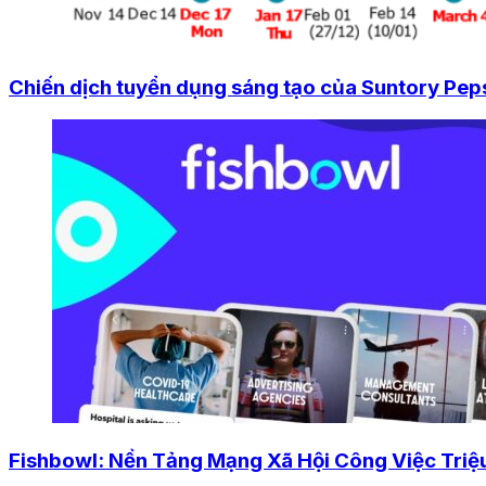
Chiến dịch tuyển dụng sáng tạo của Suntory Pepsi
Fishbowl: Nền Tảng Mạng Xã Hội Công Việc Triệ