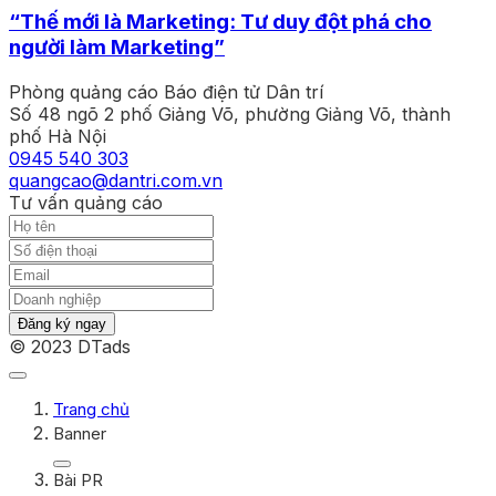
“Thế mới là Marketing: Tư duy đột phá cho
người làm Marketing”
Phòng quảng cáo Báo điện tử Dân trí
Số 48 ngõ 2 phố Giảng Võ, phường Giảng Võ, thành
phố Hà Nội
0945 540 303
quangcao@dantri.com.vn
Tư vấn quảng cáo
Đăng ký ngay
© 2023 DTads
Trang chủ
Banner
Bài PR