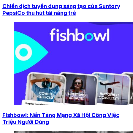
Chiến dịch tuyển dụng sáng tạo của Suntory
PepsiCo thu hút tài năng trẻ
Fishbowl: Nền Tảng Mạng Xã Hội Công Việc
Triệu Người Dùng