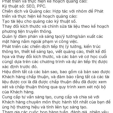
Phát triển và thực hiện kế hoạch quảng cáo:
Kỹ thuật số: SEO, PPC.
Chiến dịch và Quảng cáo: Hợp tác với nhóm để Phát
triển và thực hiện kế hoạch quảng cáo:
Tạo tài liệu cho quảng cáo kỹ thuật số.
Thay đổi kích thước và chỉnh sửa tài liệu theo kế hoạch
phương tiện truyền thông.
Quản lý đàm phán và sáng tạo/ý tưởng/sản xuất các
mặt hàng nằm ngoài phạm vi công việc.
Phát triển các chiến dịch tiếp thị (ý tưởng, kiến trúc
thông tin, thiết kế sáng tạo, viết quảng cáo, thiết kế đồ
họa và thay đổi kích thước, và các bản vẽ cơ học cuối
cùng) dựa trên các chương trình và dự án tiếp thị được
xác định trước đó.
Hiệu đính tất cả các bản sao, bao gồm cả bản sao được
Khách hàng chấp thuận, và đảm bảo rằng tất cả các tài
liệu được coi là đã được chấp thuận đều đã được xem
xét và chấp thuận thông qua quy trình xem xét nội bộ
của Khách hàng.
Cung cấp tư vấn sáng tạo, cung cấp và chia sẻ với
Khách hàng chuyên môn thực hành tốt nhất của bạn để
ủng hộ thương hiệu và tính liên tục sáng tạo.
Tham gia các cuộc họp hàng tuần, đánh giá, phiên yêu