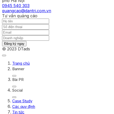
phố Hà Nội
0945 540 303
quangcao@dantri.com.vn
Tư vấn quảng cáo
Đăng ký ngay
© 2023 DTads
Trang chủ
Banner
Bài PR
Social
Case Study
Các quy định
Tin tức