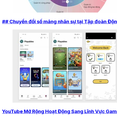
## Chuyển đổi số mảng nhân sự tại Tập đoàn Độ
YouTube Mở Rộng Hoạt Động Sang Lĩnh Vực Game