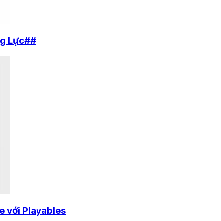
ng Lực##
 với Playables