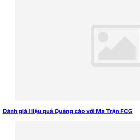
Đánh giá Hiệu quả Quảng cáo với Ma Trận FCG