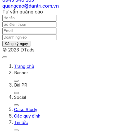
quangcao@dantri.com.vn
Tư vấn quảng cáo
Đăng ký ngay
© 2023 DTads
Trang chủ
Banner
Bài PR
Social
Case Study
Các quy định
Tin tức