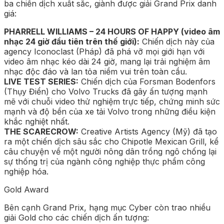
ba chiến dịch xuất sắc, giành được giải Grand Prix danh
giá:
PHARRELL WILLIAMS – 24 HOURS OF HAPPY (video âm
nhạc 24 giờ đầu tiên trên thế giới):
Chiến dịch này của
agency Iconoclast (Pháp) đã phá vỡ mọi giới hạn với
video âm nhạc kéo dài 24 giờ, mang lại trải nghiệm âm
nhạc độc đáo và lan tỏa niềm vui trên toàn cầu.
LIVE TEST SERIES:
Chiến dịch của Forsman Bodenfors
(Thụy Điển) cho Volvo Trucks đã gây ấn tượng mạnh
mẽ với chuỗi video thử nghiệm trực tiếp, chứng minh sức
mạnh và độ bền của xe tải Volvo trong những điều kiện
khắc nghiệt nhất.
THE SCARECROW:
Creative Artists Agency (Mỹ) đã tạo
ra một chiến dịch sâu sắc cho Chipotle Mexican Grill, kể
câu chuyện về một người nông dân trồng ngô chống lại
sự thống trị của ngành công nghiệp thực phẩm công
nghiệp hóa.
Gold Award
Bên cạnh Grand Prix, hạng mục Cyber còn trao nhiều
giải Gold cho các chiến dịch ấn tượng: