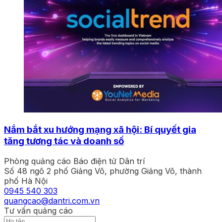
Nắm bắt xu hướng mạng xã hội: Bí quyết gia
tăng tương tác và doanh số
Phòng quảng cáo Báo điện tử Dân trí
Số 48 ngõ 2 phố Giảng Võ, phường Giảng Võ, thành
phố Hà Nội
0945 540 303
quangcao@dantri.com.vn
Tư vấn quảng cáo