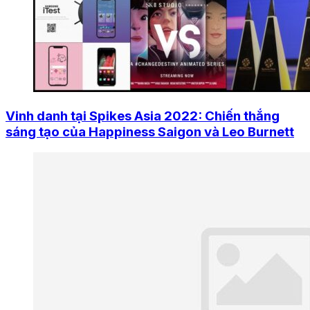
Vinh danh tại Spikes Asia 2022: Chiến thắng
sáng tạo của Happiness Saigon và Leo Burnett