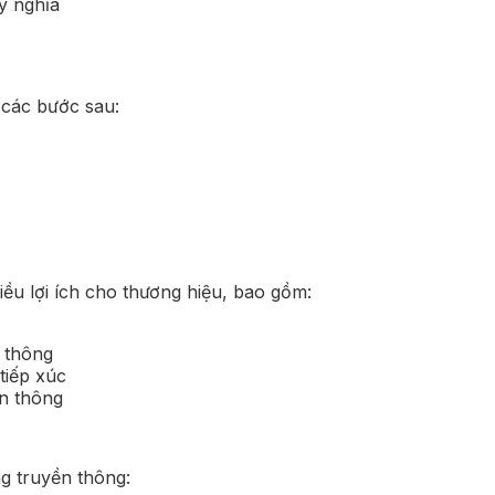
ý nghĩa
 các bước sau:
ều lợi ích cho thương hiệu, bao gồm:
 thông
tiếp xúc
ền thông
g truyền thông: