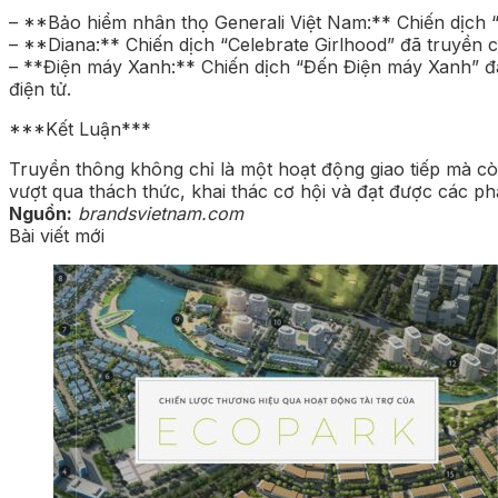
– **Bảo hiểm nhân thọ Generali Việt Nam:** Chiến dịch “
– **Diana:** Chiến dịch “Celebrate Girlhood” đã truyền 
– **Điện máy Xanh:** Chiến dịch “Đến Điện máy Xanh” 
điện tử.
***Kết Luận***
Truyền thông không chỉ là một hoạt động giao tiếp mà cò
vượt qua thách thức, khai thác cơ hội và đạt được các p
Nguồn:
brandsvietnam.com
Bài viết mới