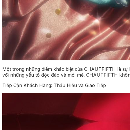
Một trong những điểm khác biệt của CHAUTFIFTH là sự kết
với những yếu tố độc đáo và mới mẻ. CHAUTFIFTH không r
Tiếp Cận Khách Hàng: Thấu Hiểu và Giao Tiếp