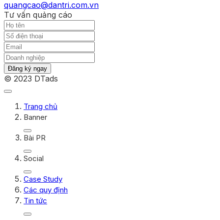
quangcao@dantri.com.vn
Tư vấn quảng cáo
Đăng ký ngay
© 2023 DTads
Trang chủ
Banner
Bài PR
Social
Case Study
Các quy định
Tin tức