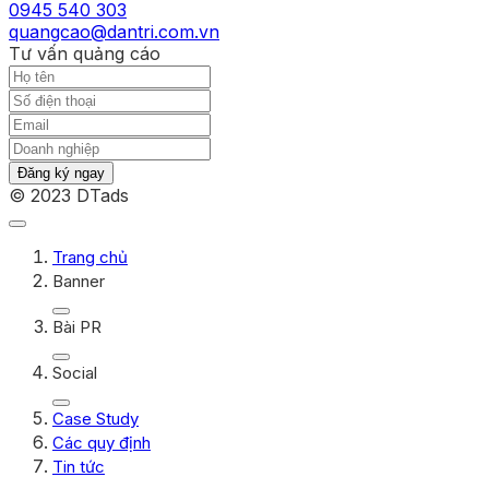
0945 540 303
quangcao@dantri.com.vn
Tư vấn quảng cáo
Đăng ký ngay
© 2023 DTads
Trang chủ
Banner
Bài PR
Social
Case Study
Các quy định
Tin tức