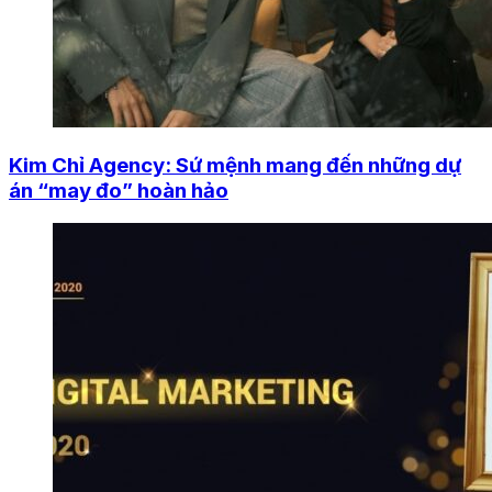
Kim Chỉ Agency: Sứ mệnh mang đến những dự
án “may đo” hoàn hảo