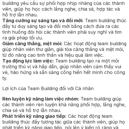
building yêu cầu sự phối hợp nhịp nhàng của các thành
viên, giúp họ học cách lắng nghe, chia sẻ, hợp tác và
hỗ trợ lẫn nhau.
Tăng cường sự sáng tạo và đổi mới:
Team building thúc
đẩy tư duy sáng tạo và đổi mới bằng cách đưa ra các
tình huống đòi hỏi các thành viên phải suy nghĩ và tìm
ra giải pháp tối ưu.
Giảm căng thẳng, mệt mỏi:
Các hoạt động team building
giúp nhân viên thư giãn, giải tỏa căng thẳng và mệt mỏi,
từ đó nâng cao tinh thần và hiệu quả làm việc.
Tạo động lực làm việc:
Team building tạo ra một môi
trường thú vị và hấp dẫn, giúp nhân viên cảm thấy vui
vẻ, hào hứng và sẵn sàng cống hiến hết mình cho công
ty.
Lợi ích của Team Building đối với Cá nhân
Rèn luyện kỹ năng làm việc nhóm:
Team building giúp
các thành viên rèn luyện khả năng phối hợp, lắng nghe,
chia sẻ và hỗ trợ lẫn nhau.
Phát triển kỹ năng giao tiếp:
Các hoạt động team
building thúc đẩy tương tác giữa các thành viên, giúp họ
phát triển kỹ năng giao tiếp, nói lên ý kiến rõ ràng và