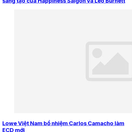
sáng tạo của Happiness Saigon và Leo Burnett
Lowe Việt Nam bổ nhiệm Carlos Camacho làm
ECD mới