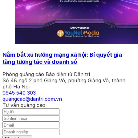
Nắm bắt xu hướng mạng xã hội: Bí quyết gia
tăng tương tác và doanh số
Phòng quảng cáo Báo điện tử Dân trí
Số 48 ngõ 2 phố Giảng Võ, phường Giảng Võ, thành
phố Hà Nội
0945 540 303
quangcao@dantri.com.vn
Tư vấn quảng cáo