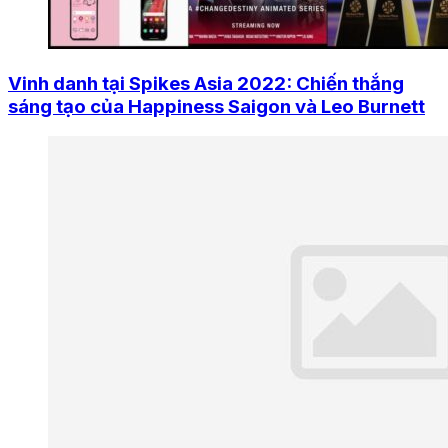
Vinh danh tại Spikes Asia 2022: Chiến thắng
sáng tạo của Happiness Saigon và Leo Burnett