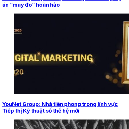
án “may đo” hoàn hảo
YouNet Group: Nhà tiên phong trong lĩnh vực
Tiếp thị Kỹ thuật số thế hệ mới