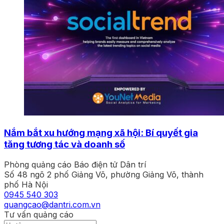
Nắm bắt xu hướng mạng xã hội: Bí quyết gia
tăng tương tác và doanh số
Phòng quảng cáo Báo điện tử Dân trí
Số 48 ngõ 2 phố Giảng Võ, phường Giảng Võ, thành
phố Hà Nội
0945 540 303
quangcao@dantri.com.vn
Tư vấn quảng cáo