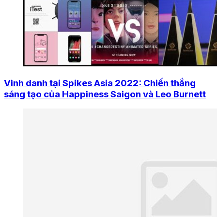
Vinh danh tại Spikes Asia 2022: Chiến thắng
sáng tạo của Happiness Saigon và Leo Burnett