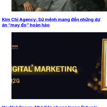
Kim Chỉ Agency: Sứ mệnh mang đến những dự
án “may đo” hoàn hảo