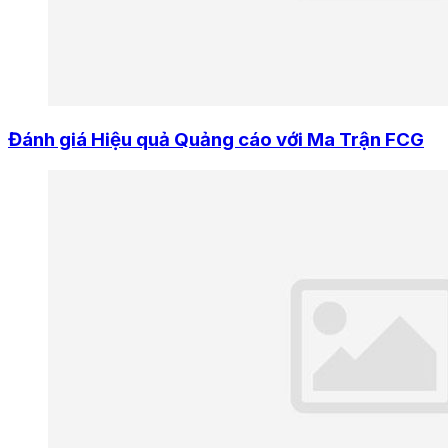
Đánh giá Hiệu quả Quảng cáo với Ma Trận FCG