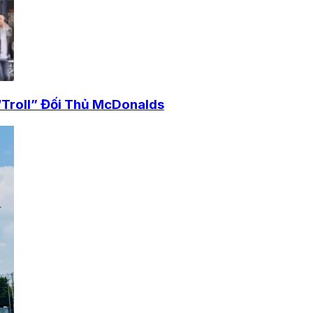
“Troll” Đối Thủ McDonalds