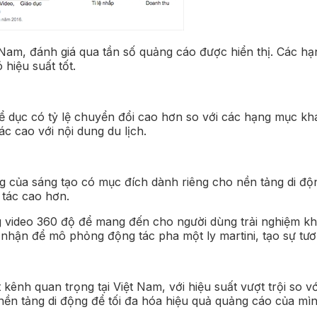
 Nam, đánh giá qua tần số quảng cáo được hiển thị. Các h
 hiệu suất tốt.
dục có tỷ lệ chuyển đổi cao hơn so với các hạng mục khá
ác cao với nội dung du lịch.
g của sáng tạo có mục đích dành riêng cho nền tảng di độ
 tác cao hơn.
g video 360 độ để mang đến cho người dùng trải nghiệm khá
nhận để mô phỏng động tác pha một ly martini, tạo sự tương
ênh quan trọng tại Việt Nam, với hiệu suất vượt trội so vớ
nền tảng di động để tối đa hóa hiệu quả quảng cáo của mìn