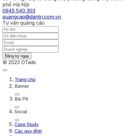
phố Hà Nội
0945 540 303
quangcao@dantri.com.vn
Tư vấn quảng cáo
Đăng ký ngay
© 2023 DTads
Trang chủ
Banner
Bài PR
Social
Case Study
Các quy định