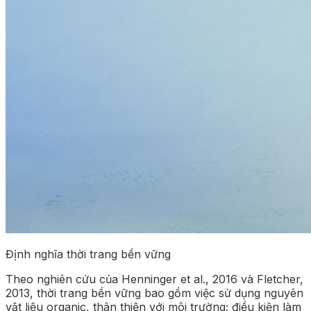
Định nghĩa thời trang bền vững
Theo nghiên cứu của Henninger et al., 2016 và Fletcher,
2013, thời trang bền vững bao gồm việc sử dụng nguyên
vật liệu organic, thân thiện với môi trường; điều kiện làm