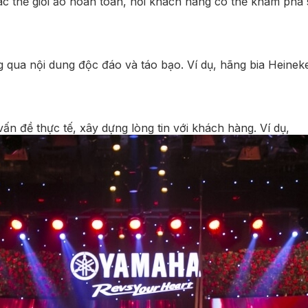
c thế giới ảo hoàn toàn, nơi khách hàng có thể khám phá 
g qua nội dung độc đáo và táo bạo. Ví dụ, hãng bia Heine
n đề thực tế, xây dựng lòng tin với khách hàng. Ví dụ,