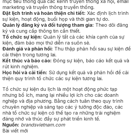
mục tiêu thông qua các kênh truyền thông xã hội, email
marketing và truyền thông truyền thống.
Đặt lịch trình và hoàn thiện chi tiết:
Xác định lịch trình
sự kiện, hoạt động, buổi họp và thời gian tự do.
Quản lý đăng ký và đối tượng tham gia:
Theo dõi đăng
ký và cung cấp thông tin cần thiết.
Tổ chức sự kiện:
Quản lý tất cả các khía cạnh của sự
kiện, đảm bảo mọi thứ diễn ra suôn sẻ.
Đánh giá và phản hồi:
Thu thập phản hồi sau sự kiện để
cải thiện trong tương lai.
Kết thúc và báo cáo:
Đóng sự kiện, báo cáo kết quả và
rút kinh nghiệm.
Học hỏi và cải tiến:
Sử dụng kết quả và phản hồi để cải
thiện quy trình tổ chức các sự kiện tương lai.
Tổ chức sự kiện du lịch là một hoạt động phức tạp
nhưng bổ ích, mang lại nhiều lợi ích cho các doanh
nghiệp và địa phương. Bằng cách tuân theo quy trình
chuyên nghiệp và sáng tạo các ý tưởng độc đáo, các
nhà tổ chức sự kiện có thể tạo ra những trải nghiệm
đáng nhớ và thúc đẩy sự phát triển kinh tế.
Nguồn:
brandsvietnam.com
Bài viết mới