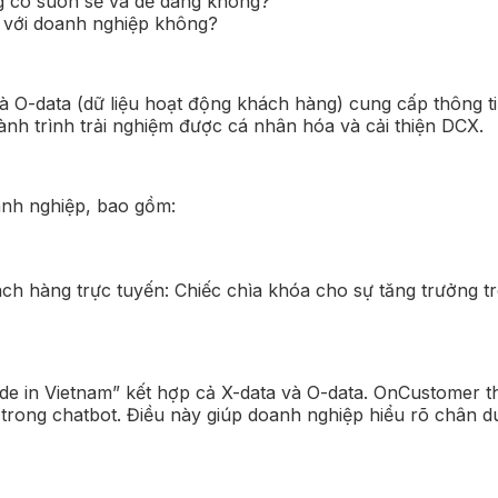
g có suôn sẻ và dễ dàng không?
c với doanh nghiệp không?
 và O-data (dữ liệu hoạt động khách hàng) cung cấp thông 
ành trình trải nghiệm được cá nhân hóa và cải thiện DCX.
oanh nghiệp, bao gồm:
e in Vietnam” kết hợp cả X-data và O-data. OnCustomer th
trong chatbot. Điều này giúp doanh nghiệp hiểu rõ chân 