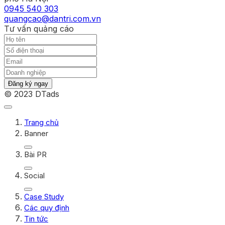
0945 540 303
quangcao@dantri.com.vn
Tư vấn quảng cáo
Đăng ký ngay
© 2023 DTads
Trang chủ
Banner
Bài PR
Social
Case Study
Các quy định
Tin tức