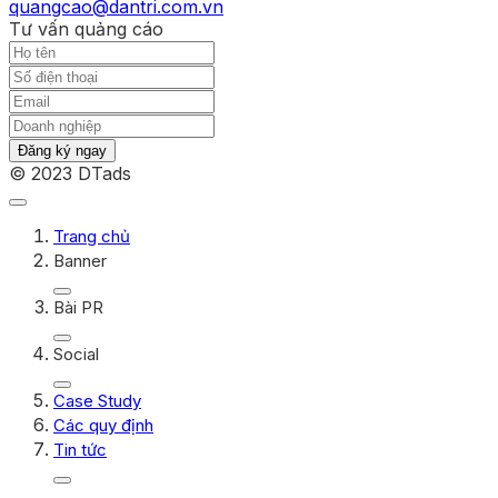
quangcao@dantri.com.vn
Tư vấn quảng cáo
Đăng ký ngay
© 2023 DTads
Trang chủ
Banner
Bài PR
Social
Case Study
Các quy định
Tin tức