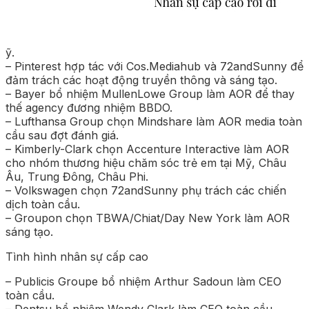
ỹ.
– Pinterest hợp tác với Cos.Mediahub và 72andSunny để
đảm trách các hoạt động truyền thông và sáng tạo.
– Bayer bổ nhiệm MullenLowe Group làm AOR để thay
thế agency đương nhiệm BBDO.
– Lufthansa Group chọn Mindshare làm AOR media toàn
cầu sau đợt đánh giá.
– Kimberly-Clark chọn Accenture Interactive làm AOR
cho nhóm thương hiệu chăm sóc trẻ em tại Mỹ, Châu
Âu, Trung Đông, Châu Phi.
– Volkswagen chọn 72andSunny phụ trách các chiến
dịch toàn cầu.
– Groupon chọn TBWA/Chiat/Day New York làm AOR
sáng tạo.
Tình hình nhân sự cấp cao
– Publicis Groupe bổ nhiệm Arthur Sadoun làm CEO
toàn cầu.
– Dentsu bổ nhiệm Wendy Clark làm CEO toàn cầu.