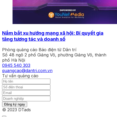
Nắm bắt xu hướng mạng xã hội: Bí quyết gia
tăng tương tác và doanh số
Phòng quảng cáo Báo điện tử Dân trí
Số 48 ngõ 2 phố Giảng Võ, phường Giảng Võ, thành
phố Hà Nội
0945 540 303
quangcao@dantri.com.vn
Tư vấn quảng cáo
Đăng ký ngay
© 2023 DTads