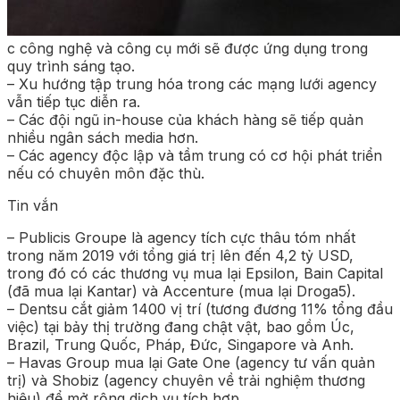
c công nghệ và công cụ mới sẽ được ứng dụng trong
quy trình sáng tạo.
– Xu hướng tập trung hóa trong các mạng lưới agency
vẫn tiếp tục diễn ra.
– Các đội ngũ in-house của khách hàng sẽ tiếp quản
nhiều ngân sách media hơn.
– Các agency độc lập và tầm trung có cơ hội phát triển
nếu có chuyên môn đặc thù.
Tin vắn
– Publicis Groupe là agency tích cực thâu tóm nhất
trong năm 2019 với tổng giá trị lên đến 4,2 tỷ USD,
trong đó có các thương vụ mua lại Epsilon, Bain Capital
(đã mua lại Kantar) và Accenture (mua lại Droga5).
– Dentsu cắt giảm 1400 vị trí (tương đương 11% tổng đầu
việc) tại bảy thị trường đang chật vật, bao gồm Úc,
Brazil, Trung Quốc, Pháp, Đức, Singapore và Anh.
– Havas Group mua lại Gate One (agency tư vấn quản
trị) và Shobiz (agency chuyên về trải nghiệm thương
hiệu) để mở rộng dịch vụ tích hợp.