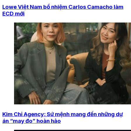
Lowe Việt Nam bổ nhiệm Carlos Camacho làm
ECD mới
Kim Chỉ Agency: Sứ mệnh mang đến những dự
án “may đo” hoàn hảo