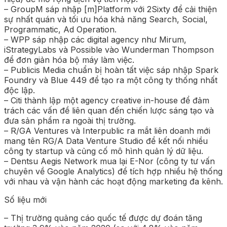
– GroupM sáp nhập [m]Platform với 2Sixty để cải thiện
sự nhất quán và tối ưu hóa khả năng Search, Social,
Programmatic, Ad Operation.
– WPP sáp nhập các digital agency như Mirum,
iStrategyLabs và Possible vào Wunderman Thompson
để đơn giản hóa bộ máy làm việc.
– Publicis Media chuẩn bị hoàn tất việc sáp nhập Spark
Foundry và Blue 449 để tạo ra một công ty thống nhất
độc lập.
– Citi thành lập một agency creative in-house để đảm
trách các vấn đề liên quan đến chiến lược sáng tạo và
đưa sản phẩm ra ngoài thị trường.
– R/GA Ventures và Interpublic ra mắt liên doanh mới
mang tên RG/A Data Venture Studio để kết nối nhiều
công ty startup và củng cố mô hình quản lý dữ liệu.
– Dentsu Aegis Network mua lại E-Nor (công ty tư vấn
chuyên về Google Analytics) để tích hợp nhiều hệ thống
với nhau và vận hành các hoạt động marketing đa kênh.
Số liệu mới
– Thị trường quảng cáo quốc tế được dự đoán tăng