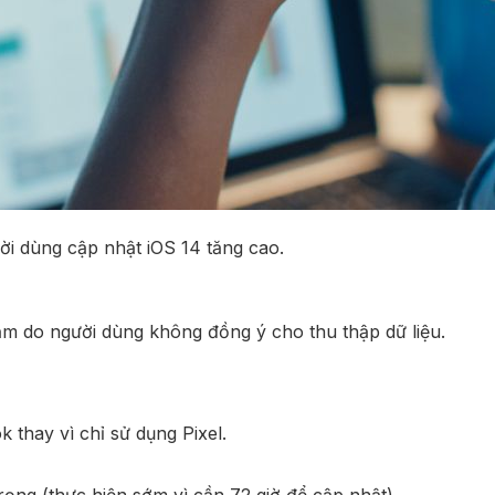
ời dùng cập nhật iOS 14 tăng cao.
iảm do người dùng không đồng ý cho thu thập dữ liệu.
 thay vì chỉ sử dụng Pixel.
trọng (thực hiện sớm vì cần 72 giờ để cập nhật).