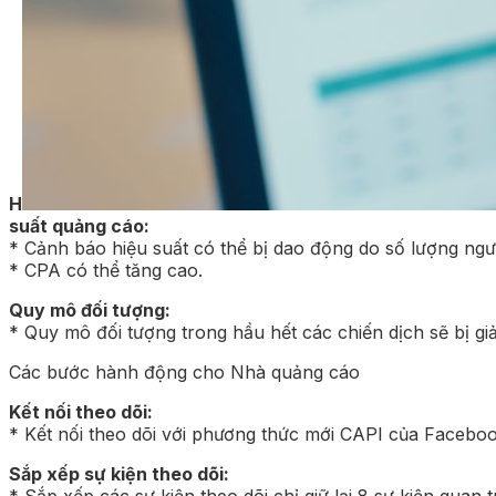
H
suất quảng cáo:
* Cảnh báo hiệu suất có thể bị dao động do số lượng ngư
* CPA có thể tăng cao.
Quy mô đối tượng:
* Quy mô đối tượng trong hầu hết các chiến dịch sẽ bị g
Các bước hành động cho Nhà quảng cáo
Kết nối theo dõi:
* Kết nối theo dõi với phương thức mới CAPI của Facebook
Sắp xếp sự kiện theo dõi:
* Sắp xếp các sự kiện theo dõi chỉ giữ lại 8 sự kiện quan 