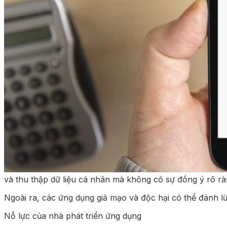
và thu thập dữ liệu cá nhân mà không có sự đồng ý rõ rà
Ngoài ra, các ứng dụng giả mạo và độc hại có thể đánh lừ
Nỗ lực của nhà phát triển ứng dụng