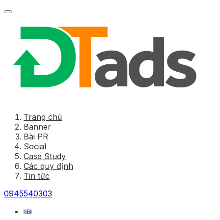
Trang chủ
Banner
Bài PR
Social
Case Study
Các quy định
Tin tức
0945540303