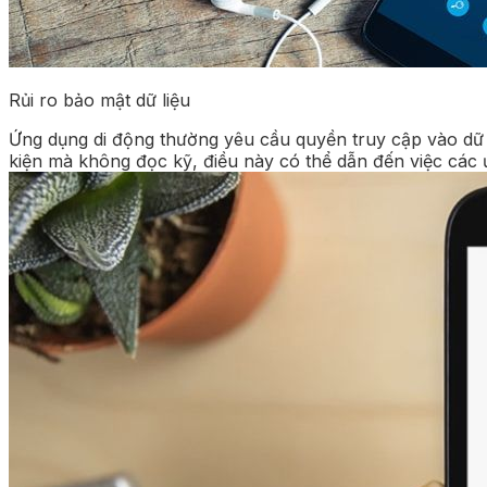
Rủi ro bảo mật dữ liệu
Ứng dụng di động thường yêu cầu quyền truy cập vào dữ l
kiện mà không đọc kỹ, điều này có thể dẫn đến việc các