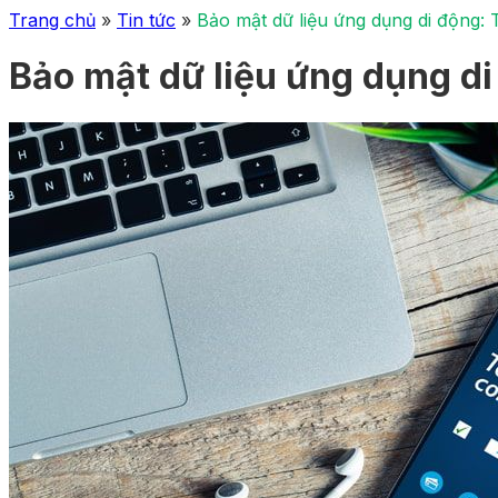
Trang chủ
»
Tin tức
»
Bảo mật dữ liệu ứng dụng di động: 
Bảo mật dữ liệu ứng dụng di