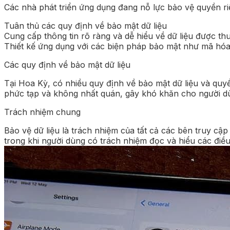
Các nhà phát triển ứng dụng đang nỗ lực bảo vệ quyền ri
Tuân thủ các quy định về bảo mật dữ liệu
Cung cấp thông tin rõ ràng và dễ hiểu về dữ liệu được th
Thiết kế ứng dụng với các biện pháp bảo mật như mã hóa 
Các quy định về bảo mật dữ liệu
Tại Hoa Kỳ, có nhiều quy định về bảo mật dữ liệu và quy
phức tạp và không nhất quán, gây khó khăn cho người dù
Trách nhiệm chung
Bảo vệ dữ liệu là trách nhiệm của tất cả các bên truy cập
trong khi người dùng có trách nhiệm đọc và hiểu các điề