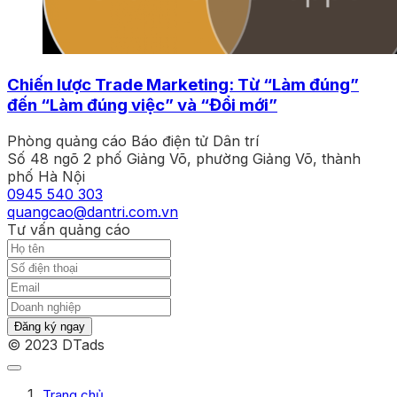
Chiến lược Trade Marketing: Từ “Làm đúng”
đến “Làm đúng việc” và “Đổi mới”
Phòng quảng cáo Báo điện tử Dân trí
Số 48 ngõ 2 phố Giảng Võ, phường Giảng Võ, thành
phố Hà Nội
0945 540 303
quangcao@dantri.com.vn
Tư vấn quảng cáo
Đăng ký ngay
© 2023 DTads
Trang chủ