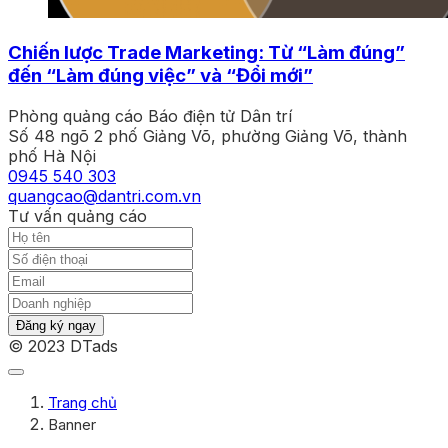
Chiến lược Trade Marketing: Từ “Làm đúng”
đến “Làm đúng việc” và “Đổi mới”
Phòng quảng cáo Báo điện tử Dân trí
Số 48 ngõ 2 phố Giảng Võ, phường Giảng Võ, thành
phố Hà Nội
0945 540 303
quangcao@dantri.com.vn
Tư vấn quảng cáo
Đăng ký ngay
© 2023 DTads
Trang chủ
Banner