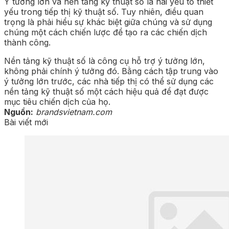
Ý tưởng lớn và nền tảng kỹ thuật số là hai yếu tố thiết
yếu trong tiếp thị kỹ thuật số. Tuy nhiên, điều quan
trọng là phải hiểu sự khác biệt giữa chúng và sử dụng
chúng một cách chiến lược để tạo ra các chiến dịch
thành công.
Nền tảng kỹ thuật số là công cụ hỗ trợ ý tưởng lớn,
không phải chính ý tưởng đó. Bằng cách tập trung vào
ý tưởng lớn trước, các nhà tiếp thị có thể sử dụng các
nền tảng kỹ thuật số một cách hiệu quả để đạt được
mục tiêu chiến dịch của họ.
Nguồn:
brandsvietnam.com
Bài viết mới