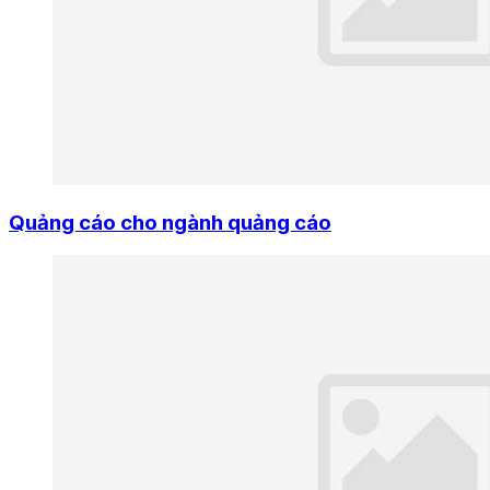
Quảng cáo cho ngành quảng cáo