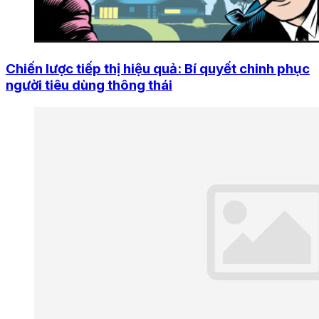
Chiến lược tiếp thị hiệu quả: Bí quyết chinh phục
người tiêu dùng thông thái