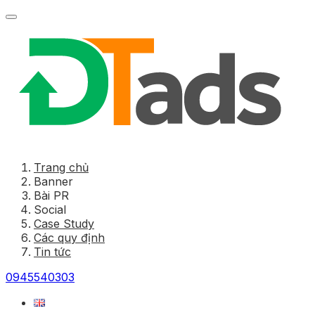
Trang chủ
Banner
Bài PR
Social
Case Study
Các quy định
Tin tức
0945540303