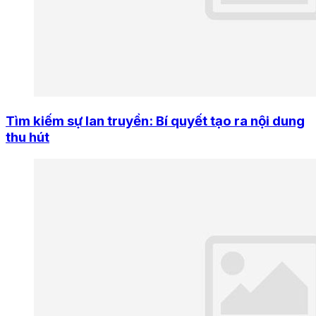
Tìm kiếm sự lan truyền: Bí quyết tạo ra nội dung
thu hút