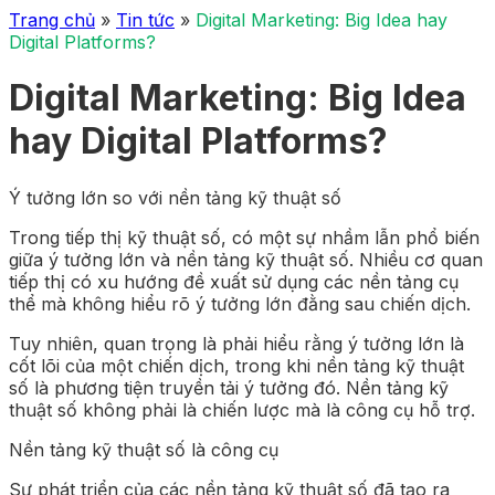
Trang chủ
»
Tin tức
»
Digital Marketing: Big Idea hay
Digital Platforms?
Digital Marketing: Big Idea
hay Digital Platforms?
Ý tưởng lớn so với nền tảng kỹ thuật số
Trong tiếp thị kỹ thuật số, có một sự nhầm lẫn phổ biến
giữa ý tưởng lớn và nền tảng kỹ thuật số. Nhiều cơ quan
tiếp thị có xu hướng đề xuất sử dụng các nền tảng cụ
thể mà không hiểu rõ ý tưởng lớn đằng sau chiến dịch.
Tuy nhiên, quan trọng là phải hiểu rằng ý tưởng lớn là
cốt lõi của một chiến dịch, trong khi nền tảng kỹ thuật
số là phương tiện truyền tải ý tưởng đó. Nền tảng kỹ
thuật số không phải là chiến lược mà là công cụ hỗ trợ.
Nền tảng kỹ thuật số là công cụ
Sự phát triển của các nền tảng kỹ thuật số đã tạo ra