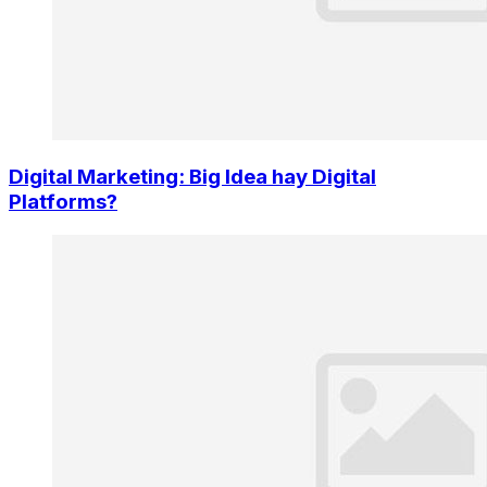
Digital Marketing: Big Idea hay Digital
Platforms?