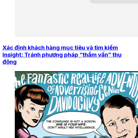
Xác định khách hàng mục tiêu và tìm kiếm
insight: Tránh phương pháp “thẩm vấn” thụ
động