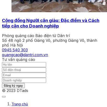
Cộng đồng Người cận giàu: Đặc điểm và Cách
tiếp cận cho Doanh nghiệp
Phòng quảng cáo Báo điện tử Dân trí
Số 48 ngõ 2 phố Giảng Võ, phường Giảng Võ, thành
phố Hà Nội
0945 540 303
quangcao@dantri.com.vn
Tư vấn quảng cáo
Đăng ký ngay
© 2023 DTads
Trang chủ