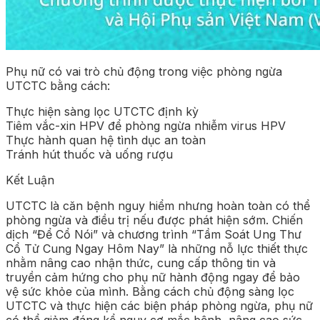
Phụ nữ có vai trò chủ động trong việc phòng ngừa
UTCTC bằng cách:
Thực hiện sàng lọc UTCTC định kỳ
Tiêm vắc-xin HPV để phòng ngừa nhiễm virus HPV
Thực hành quan hệ tình dục an toàn
Tránh hút thuốc và uống rượu
Kết Luận
UTCTC là căn bệnh nguy hiểm nhưng hoàn toàn có thể
phòng ngừa và điều trị nếu được phát hiện sớm. Chiến
dịch “Để Cổ Nói” và chương trình “Tầm Soát Ung Thư
Cổ Tử Cung Ngay Hôm Nay” là những nỗ lực thiết thực
nhằm nâng cao nhận thức, cung cấp thông tin và
truyền cảm hứng cho phụ nữ hành động ngay để bảo
vệ sức khỏe của mình. Bằng cách chủ động sàng lọc
UTCTC và thực hiện các biện pháp phòng ngừa, phụ nữ
có thể giảm đáng kể nguy cơ mắc bệnh, nâng cao sức