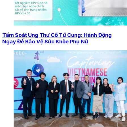
Tầm Soát Ung Thư Cổ Tử Cung: Hành Động
Ngay Để Bảo Vệ Sức Khỏe Phụ Nữ