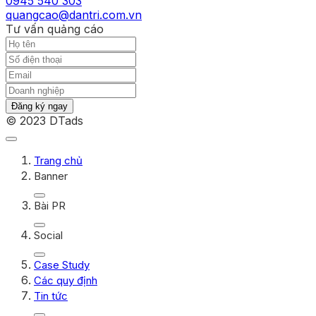
0945 540 303
quangcao@dantri.com.vn
Tư vấn quảng cáo
Đăng ký ngay
© 2023 DTads
Trang chủ
Banner
Bài PR
Social
Case Study
Các quy định
Tin tức