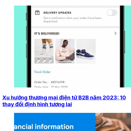
Xu hướng thương mại điện tử B2B năm 2023: 10
thay đổi định hình tương lai