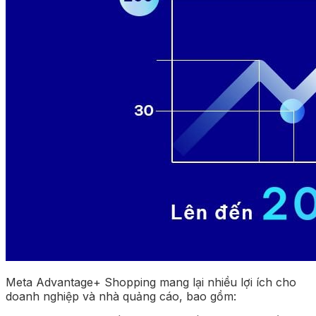
Meta Advantage+ Shopping mang lại nhiều lợi ích cho
doanh nghiệp và nhà quảng cáo, bao gồm: